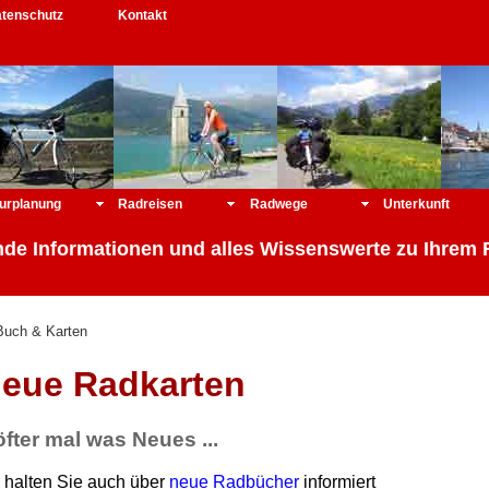
tenschutz
Kontakt
urplanung
Radreisen
Radwege
Unterkunft
de Informationen und alles Wissenswerte zu Ihrem 
uch & Karten
eue Radkarten
.öfter mal was Neues ...
r halten Sie auch über
neue Radbücher
informiert