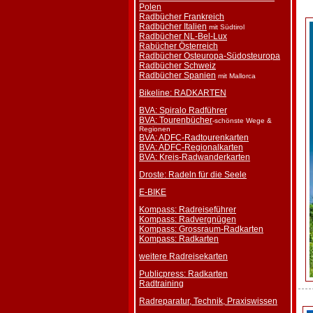
Polen
Radbücher Frankreich
Radbücher Italien
mit Südtirol
Radbücher NL-Bel-Lux
Rabücher Österreich
Radbücher Osteuropa-Südosteuropa
Radbücher Schweiz
Radbücher Spanien
mit Mallorca
Bikeline: RADKARTEN
BVA: Spiralo Radführer
BVA: Tourenbücher
-schönste Wege &
Regionen
BVA: ADFC-Radtourenkarten
BVA: ADFC-Regionalkarten
BVA: Kreis-Radwanderkarten
Droste: Radeln für die Seele
E-BIKE
Kompass: Radreiseführer
Kompass: Radvergnügen
Kompass: Grossraum-Radkarten
Kompass: Radkarten
weitere Radreisekarten
Publicpress: Radkarten
Radtraining
Radreparatur, Technik, Praxiswissen