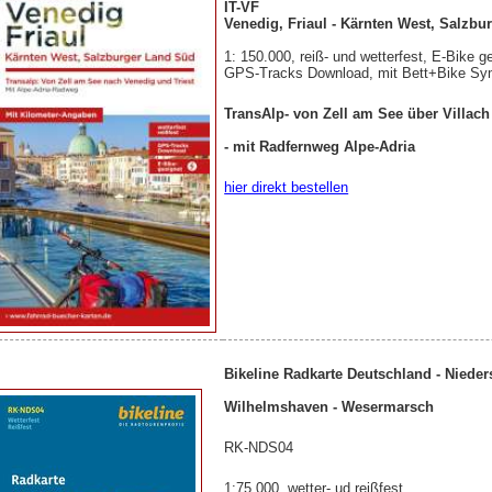
IT-VF
Venedig, Friaul - Kärnten West, Salzb
1: 150.000, reiß- und wetterfest, E-Bike g
GPS-Tracks Download, mit Bett+Bike Sym
TransAlp- von Zell am See über Villach
- mit Radfernweg Alpe-Adria
hier direkt bestellen
Bikeline Radkarte Deutschland - Niede
Wilhelmshaven - Wesermarsch
RK-NDS04
1:75.000, wetter- ud reißfest