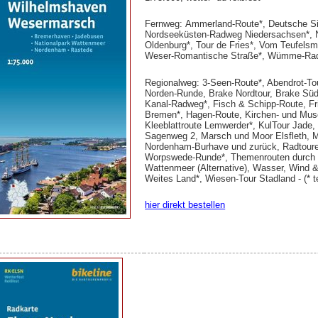
Fernweg: Ammerland-Route*, Deutsche Sie
Nordseeküsten-Radweg Niedersachsen*, 
Oldenburg*, Tour de Fries*, Vom Teufel
Weser-Romantische Straße*, Wümme-Radwe
Regionalweg: 3-Seen-Route*, Abendrot-To
Norden-Runde, Brake Nordtour, Brake Sü
Kanal-Radweg*, Fisch & Schipp-Route, Fr
Bremen*, Hagen-Route, Kirchen- und Muse
Kleeblattroute Lemwerder*, KulTour Jade,
Sagenweg 2, Marsch und Moor Elsfleth, M
Nordenham-Burhave und zurück, Radtouren
Worpswede-Runde*, Themenrouten durch
Wattenmeer (Alternative), Wasser, Wind 
Weites Land*, Wiesen-Tour Stadland - (* te
hier direkt bestellen