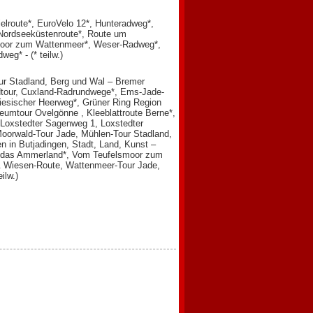
lroute*, EuroVelo 12*, Hunteradweg*,
Nordseeküstenroute*, Route um
smoor zum Wattenmeer*, Weser-Radweg*,
g* - (* teilw.)
ur Stadland, Berg und Wal – Bremer
dtour, Cuxland-Radrundwege*, Ems-Jade-
iesischer Heerweg*, Grüner Ring Region
umtour Ovelgönne , Kleeblattroute Berne*,
 Loxstedter Sagenweg 1, Loxstedter
oorwald-Tour Jade, Mühlen-Tour Stadland,
 in Butjadingen, Stadt, Land, Kunst –
 das Ammerland*, Vom Teufelsmoor zum
& Wiesen-Route, Wattenmeer-Tour Jade,
ilw.)