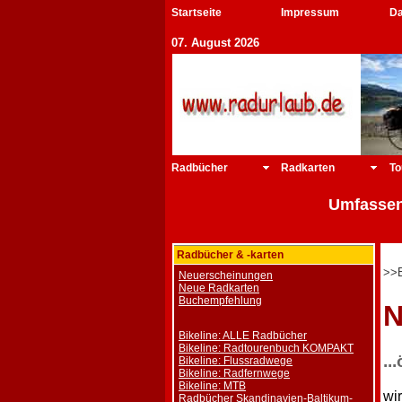
Startseite
Impressum
Da
07. August 2026
Radbücher
Radkarten
To
Umfassen
Radbücher & -karten
>>B
Neuerscheinungen
Neue Radkarten
Buchempfehlung
N
Bikeline: ALLE Radbücher
Bikeline: Radtourenbuch KOMPAKT
..
Bikeline: Flussradwege
Bikeline: Radfernwege
Bikeline: MTB
wi
Radbücher Skandinavien-Baltikum-