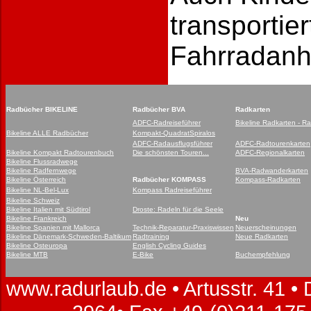
transportie
Fahrradanhä
Radbücher BIKELINE
Radbücher BVA
Radkarten
ADFC-Radreiseführer
Bikeline Radkarten - R
Bikeline ALLE Radbücher
Kompakt-QuadratSpiralos
ADFC-Radausflugsführer
ADFC-Radtourenkarten
Bikeline Kompakt Radtourenbuch
Die schönsten Touren...
ADFC-Regionalkarten
Bikeline Flussradwege
Bikeline Radfernwege
BVA-Radwanderkarten
Bikeline Österreich
Radbücher KOMPASS
Kompass-Radkarten
Bikeline NL
-Bel-Lux
Kompass Radreiseführer
Bikeline Schweiz
Bikeline Italien mit Südtirol
Droste: Radeln für die Seele
Bikeline Frankreich
Neu
Bikeline Spanien mit Mallorca
Technik-Reparatur-Praxiswissen
Neuerscheinungen
Bikeline Dänemark-Schweden-Baltikum
Radtraining
Neue Radkarten
Bikeline Osteuropa
English Cycling Guides
Bikeline MTB
E-Bike
Buchempfehlung
www.radurlaub.de • Artusstr. 41 •