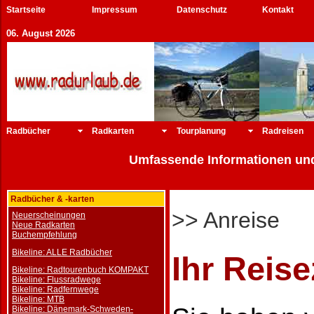
Startseite
Impressum
Datenschutz
Kontakt
06. August 2026
Radbücher
Radkarten
Tourplanung
Radreisen
Umfassende Informationen und
Radbücher & -karten
>> Anreise
Neuerscheinungen
Neue Radkarten
Buchempfehlung
Bikeline: ALLE Radbücher
Ihr Reise
Bikeline: Radtourenbuch KOMPAKT
Bikeline: Flussradwege
Bikeline: Radfernwege
Bikeline: MTB
Bikeline: Dänemark-Schweden-