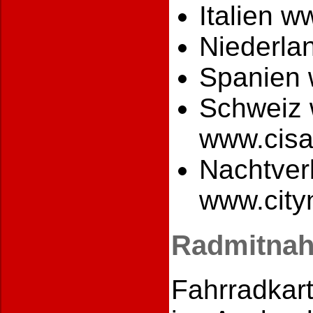
Italien w
Niederla
Spanien 
Schweiz 
www.cisa
Nachtver
www.city
Radmitnah
Fahrradkart