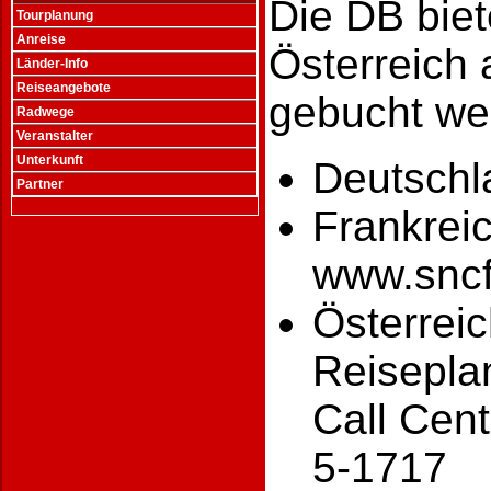
Die DB biet
Tourplanung
Anreise
Österreich 
Länder-Info
Reiseangebote
gebucht wer
Radwege
Veranstalter
Unterkunft
Deutschl
Partner
Frankrei
www.snc
Österrei
Reisepla
Call Cent
5-1717