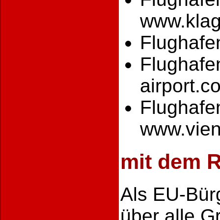
www.klag
Flughafen
Flughafe
airport.c
Flughafe
www.vien
mit dem 
Als EU-Bür
über alle G