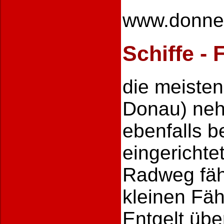
www.donner
Schiffe - 
die meisten
Donau) neh
ebenfalls b
eingerichte
Radweg fäh
kleinen Fä
Entgelt übe