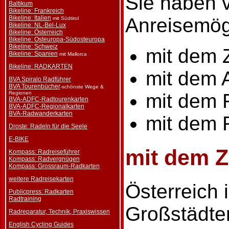
Sie haben 
Baltikum
Bikeline: Frankreich
Anreisemögl
Bikeline: Italien
mit Südtirol
Bikeline: NL-Bel-Lux
Bikeline: Österreich
Bikeline: Osteuropa-Südosteuropa
Bikeline: Schweiz
mit dem 
Bikeline: Spanien
mit Mallorca
Bikeline: RADKARTEN
mit dem 
BVA Spiralo Radführer
BVA Tourenbücher
-schönste Wege &
mit dem 
Regionen
BVA-ADFC-Radtourenkarten
BVA-ADFC-Regionalkarten
BVA-Radwanderkarten
mit dem 
Droste: Radeln für die Seele
E-BIKE
mit dem 
Kompass: Radreiseführer
Kompass: Radvergnügen
Kompass: Grossraum-Radkarten
weitere Radreisekarten
Österreich 
Publicpress: Radkarten
Radtraining
Großstädten
Radreparatur, Technik, Praxiswissen
English Cycling Guides