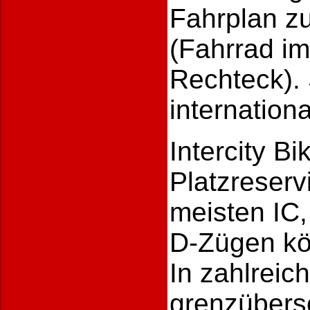
Fahrplan z
(Fahrrad im
Rechteck). 
internation
Intercity Bik
Platzreserv
meisten IC,
D-Zügen kö
In zahlreic
grenzübers