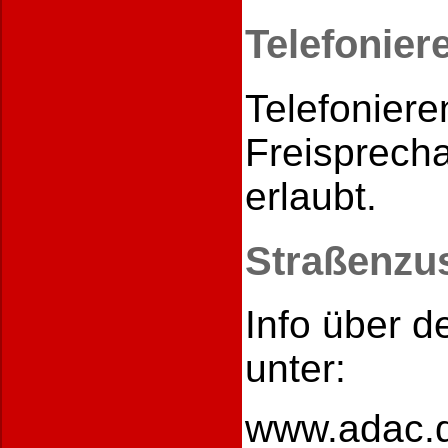
Telefonier
Telefonieren
Freisprech
erlaubt.
Straßenzu
Info über d
unter:
www.adac.d