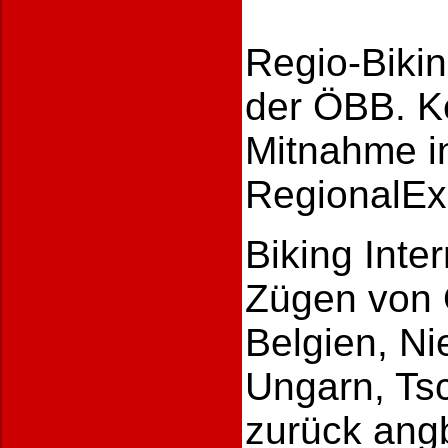
Regio-Biki
der ÖBB. K
Mitnahme i
RegionalEx
Biking Inter
Zügen von 
Belgien, Ni
Ungarn, Ts
zurück ang